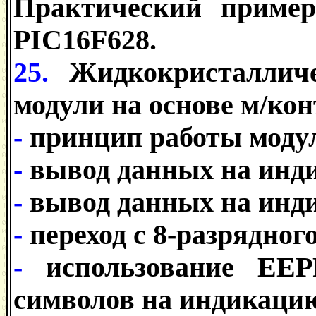
Практический пример
PIC16F628.
25.
Жидкокристаллич
модули на основе м/ко
-
принцип работы моду
-
вывод данных на инд
-
вывод данных на инд
-
переход с 8-разрядног
-
использование E
символов на индикаци